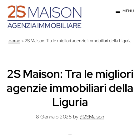
Passa
MENU
al
contenuto
2SMaison
Genova
principale
-
Home
»
2S Maison: Tra le migliori agenzie immobiliari della Liguria
Agenzia
Immobiliare
2S Maison: Tra le migliori
agenzie immobiliari della
Liguria
8 Gennaio 2025
by
@2SMaison