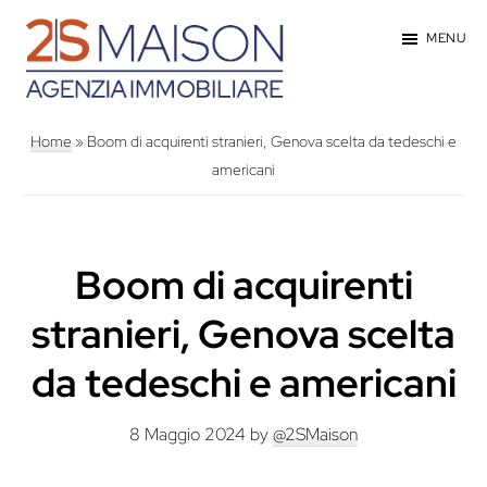
Passa
MENU
al
contenuto
2SMaison
Genova
principale
-
Home
»
Boom di acquirenti stranieri, Genova scelta da tedeschi e
Agenzia
americani
Immobiliare
Boom di acquirenti
stranieri, Genova scelta
da tedeschi e americani
8 Maggio 2024
by
@2SMaison